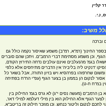
ר קליין
ס, נ.י.
לל משיב:
 וברכה
בספר החינוך (רמ"א, רמ"ב) משמע שאיסור נקמה כולל גם
הגוף, וכן משמע מסתימת דברי הרמב"ם. ויתכן שהם סוברים
אלו בגמ' מהנעלבים ואינם עולבים נדחה התירוץ הקודם,
סיקו 'דנקיט ליה בליביה' אין הדברים מתיחסים אלא כלפי
ומשום שחרפוהו בפרהסיא ויש בזיון התורה, אבל בשאר כל
אסור לנקום הן בממון בן בצער הגוף (עפ"י הח"ח בפתיחה
ין במ"ח ח-ט).
א בן הרמב"ם (מעשה נסים י"ג) לא גרס בגמ' החילוק בין
 לצער הגוף אלא החילוק הוא בין מילי דעלמא למילי דאו',
י לחכם לנקום וליטור כנחש. וכן מוזכר חילוק זה בריטב"א.