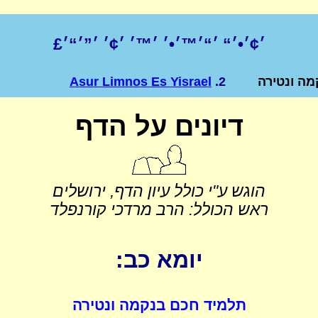
׳¢׳•׳“ ׳“׳™׳•׳ ׳™׳ ׳¢׳ ׳”׳“׳£
ה ונטירה
2.
Asur Limnos Es Yisrael
דיונים על הדף
הוגש ע"י כולל עיון הדף, ירושלים
ראש הכולל: הרב מרדכי קורנפלד
יומא כב:
תלמיד חכם בנקמה ונטירה