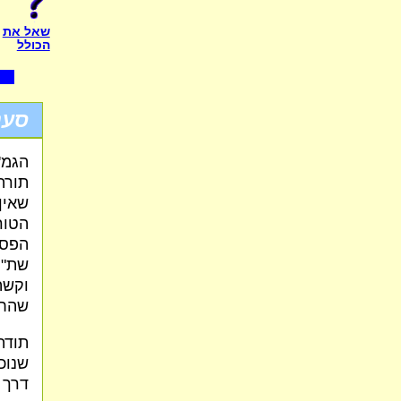
שאל את
הכולל
סענ
הגמ'
תורה
שאין
הטור
הפסו
שת"ח
וקשה
שהחי
תודת
שנוכ
דרך 