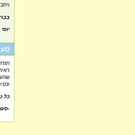
ויתכ
בברכ
יוסי 
סענ
תודה
ראית
שהענ
ונטי
כל ט
-סענ