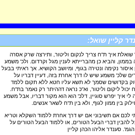
דר קליין שואל:
 שואלת איך ת"ח צריך לנקום וליטור, ותירצה שרק אסרה
 בממון, והביא כן מהברייתא לענין מגל וקרדום. ולכ' משמע
 איסור נקימה ונטירה בגוף, ומיושב הקושיא. אך ראיתי בבעל
ים שלכ' משמע שיש לו דרך אחרת בזה, דעיין דבריו על
ק בקדושים שסמך לא תשא עליו חטא ללא תקום ללמד
 יכול ליקום וליטור, וא"כ נראה דההיתר רק נאמר בת"ח.
 לי איך יפרש סוגיין, דלכ' הוא הוא מקור דבריו, אבל משמע
לוק בין ממון לגוף, ולא בין ת"ח לשאר אנשים.
י לכם אם תשיבוני אם יש דרך אחרת ללמוד השקלא וטריא
ל להבין דברי הבעל הטורים, או ללמוד הבעל הטורים על
הגמ'. סענדר אליהו הכהן קליין