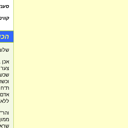
סענד
קווינ
הכו
שלום
אכן 
צער 
שכשש
וכשה
ת"ח 
אדם 
ללאו
והר"
ממון
שראו