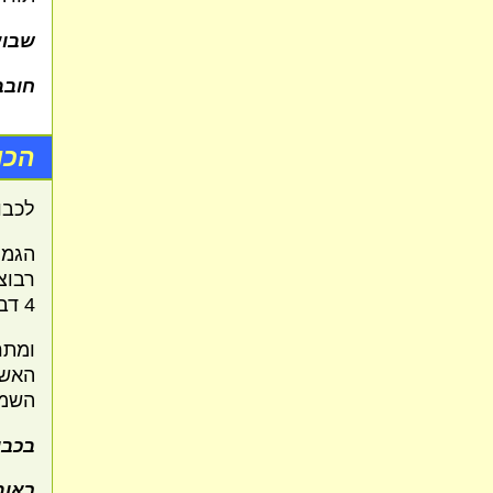
שבוע
חובב
הכו
לכבו
הגמר
רבוצ
4 דברים).
ומתר
האש,
השמי
בכבו
ראובן