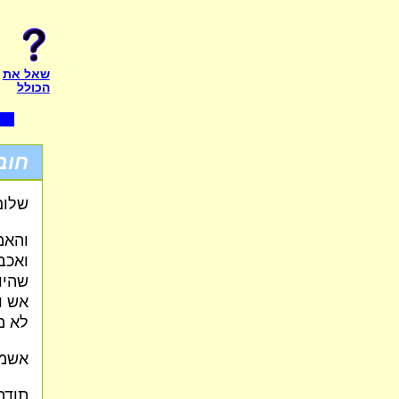
שאל את
הכולל
חוב
שלום
והאמ
ואכב
שהיו
אש ו
לא מ
אשמח
תודה