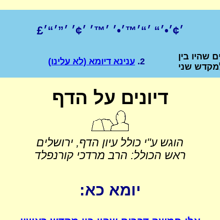
׳¢׳•׳“ ׳“׳™׳•׳ ׳™׳ ׳¢׳ ׳”׳“׳£
 שהיו בין
2.
ענינא דיומא (לא עלינו)
מקדש שני
דיונים על הדף
הוגש ע"י כולל עיון הדף, ירושלים
ראש הכולל: הרב מרדכי קורנפלד
יומא כא: