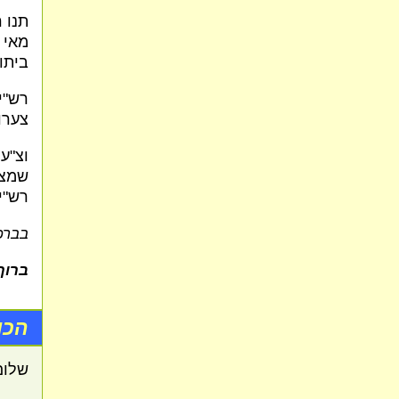
תנו ר
מאי 
ביתו
רש"י
צערו.
וצ"ע
שמצו
רש"י
בברכ
ברוך
הכו
שלום