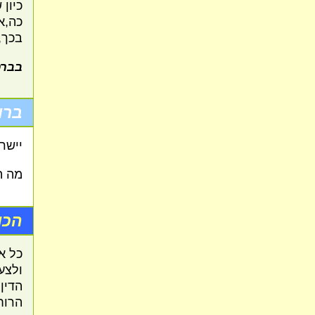
כיון
כה,א 
בכך, 
בברכ
ברו
יישר
מה ה
הכו
כל א
ולצע
הדין
הרוח