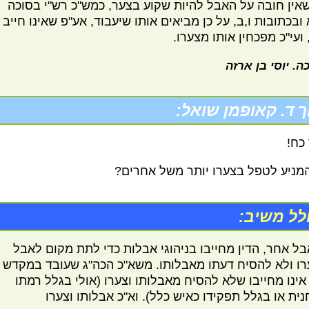
 שאין חובה על האבל להיות שקוע בצער, כמש"כ רש"י בסוכה
ובכתובות ו,ב, על כן מביאים אותו שיעבוד, אע"פ שאינו חייב
ועי"כ מפכחין אותו מצערו.
ה. יוסי בן ארזה
ך ד. קאופמן שואל:
 כח!
מניע לטפל בצערו יותר משל אחרים?
לל משיב:
בל אחר, הדין מחייבו בניהוגי אבלות כדי לתת מקום לאבל
רו ולא להסיח דעתו מאבלותו. משא"כ הכה"ג שעובד במקדש
 אינו מחייבו שלא להסיח מאבלותו וצערו (אולי בגלל רמתו
נית או בגלל תפקידו כאיש כלל). וא"כ אבלותו וצערו