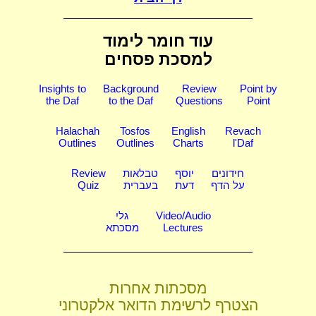
עוד חומר לימוד
למסכת פסחים
Insights to
Background
Review
Point by
the Daf
to the Daf
Questions
Point
Halachah
Tosfos
English
Revach
Outlines
Outlines
Charts
l'Daf
חידונים
יוסף
טבלאות
Review
על הדף
דעת
בעברית
Quiz
Video/Audio
גלי
Lectures
מסכתא
מסכתות אחרות
הצטרף לרשימת הדואר אלקטרוני