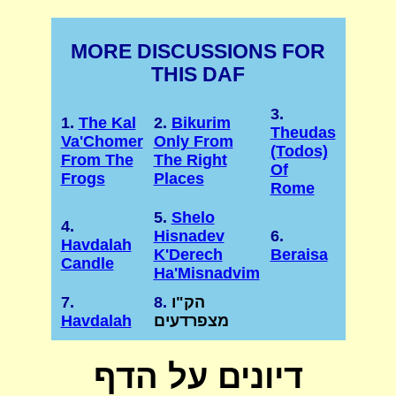
MORE DISCUSSIONS FOR
THIS DAF
3.
1.
The Kal
2.
Bikurim
Theudas
Va'Chomer
Only From
(Todos)
From The
The Right
Of
Frogs
Places
Rome
5.
Shelo
4.
Hisnadev
6.
Havdalah
K'Derech
Beraisa
Candle
Ha'Misnadvim
הק"ו
8.
7.
מצפרדעים
Havdalah
דיונים על הדף