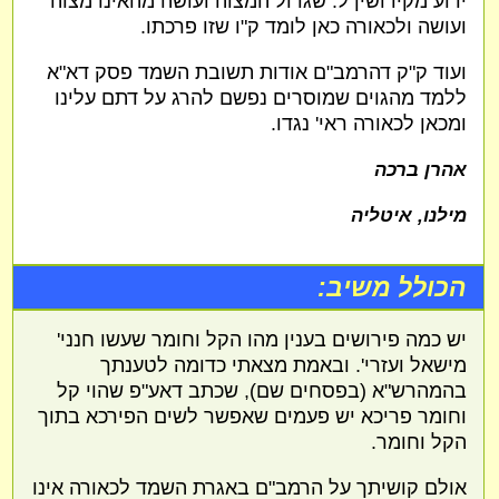
ידוע מקידושין ל. שגדול המצוה ועושה מהאינו מצוה
ועושה ולכאורה כאן לומד ק"ו שזו פרכתו.
ועוד ק"ק דהרמב"ם אודות תשובת השמד פסק דא"א
ללמד מהגוים שמוסרים נפשם להרג על דתם עלינו
ומכאן לכאורה ראי' נגדו.
אהרן ברכה
מילנו, איטליה
הכולל משיב:
יש כמה פירושים בענין מהו הקל וחומר שעשו חנני'
מישאל ועזרי'. ובאמת מצאתי כדומה לטענתך
בהמהרש"א (בפסחים שם), שכתב דאע"פ שהוי קל
וחומר פריכא יש פעמים שאפשר לשים הפירכא בתוך
הקל וחומר.
אולם קושיתך על הרמב"ם באגרת השמד לכאורה אינו