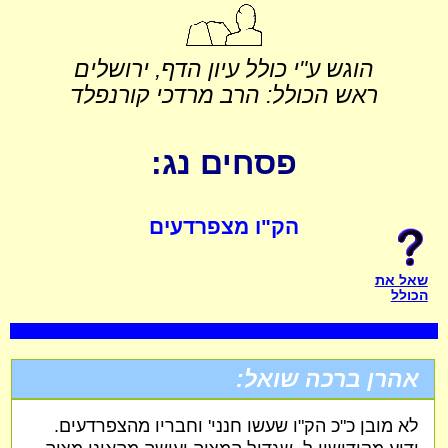
הוגש ע"י כולל עיון הדף, ירושלים
ראש הכולל: הרב מרדכי קורנפלד
פסחים נג:
הק"ו מצפרדעים
שאל את
הכולל
אהרן ברכה שואל:
לא מובן כ"כ הק"ו שעשו חנני' וחבריו מהצפרדעים.