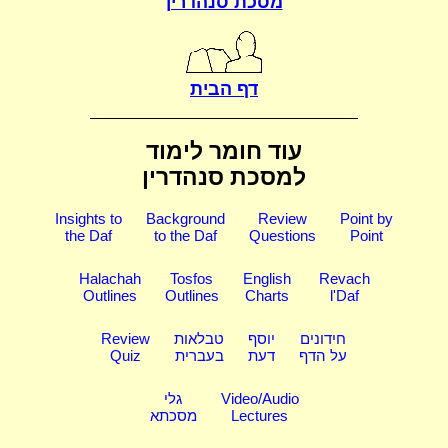
מסכת סנהדרין
דף הבית
עוד חומר לימוד
למסכת סנהדרין
Insights to
Background
Review
Point by
the Daf
to the Daf
Questions
Point
Halachah
Tosfos
English
Revach
Outlines
Outlines
Charts
l'Daf
חידונים
יוסף
טבלאות
Review
על הדף
דעת
בעברית
Quiz
Video/Audio
גלי
Lectures
מסכתא