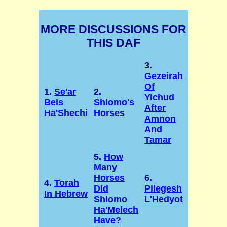
MORE DISCUSSIONS FOR
THIS DAF
3.
Gezeirah
Of
1.
Se'ar
2.
Yichud
Beis
Shlomo's
After
Ha'Shechi
Horses
Amnon
And
Tamar
5.
How
Many
Horses
6.
4.
Torah
Did
Pilegesh
In Hebrew
Shlomo
L'Hedyot
Ha'Melech
Have?