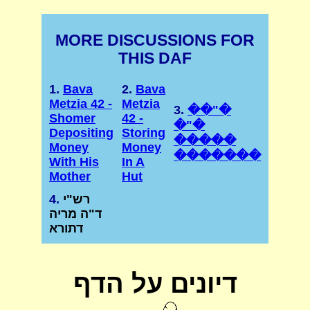
MORE DISCUSSIONS FOR
THIS DAF
1.
Bava
2.
Bava
Metzia 42 -
Metzia
3.
��"�
Shomer
42 -
�"�
Depositing
Storing
�����
Money
Money
�������
With His
In A
Mother
Hut
רש"י
4.
ד"ה מריה
דתורא
דיונים על הדף