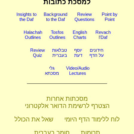
למסכת כתובות
Insights to
Background
Review
Point by
the Daf
to the Daf
Questions
Point
Halachah
Tosfos
English
Revach
Outlines
Outlines
Charts
l'Daf
חידונים
יוסף
טבלאות
Review
על הדף
דעת
בעברית
Quiz
Video/Audio
גלי
Lectures
מסכתא
מסכתות אחרות
הצטרף לרשימת הדואר אלקטרוני
לוח ללימוד הדף היומי
שאל את הכולל
תרומות
חומר בעברית