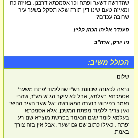
שהדרשה דשער ופתח וכו' אסמכתא דרבנן. באיזה כח
ומאיזה טעם שינו דין תורה שלא תסקל בשער עיר
שרובה עכו"ם?
סענדר אליהו הכהן קליין
ניו יורק, ארה"ב
הכולל משיב:
שלום
נראה לכאורה שכוונת רש"י שהלימוד 'פתח משער'
אסמכתא בעלמא, אבל לא עיקר הג"ש מע"ז, שהרי
נאמר בפירוש בנערה המאורשה "אל שער העיר ההיא"
ואין צריך ללמוד מפתח המשכן, אלא אסמכתא
בעלמא לומר שגם הנאמר בפרשת מוצי"א שם רע
'פתח', כאילו כתוב שם גם 'שער', אבל אין בזה צורך
באמת.