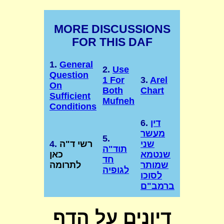
MORE DISCUSSIONS
FOR THIS DAF
1.
General
2.
Use
Question
1 For
3.
Arel
On
Both
Chart
Sufficient
Mufneh
Conditions
דין
6.
מעשר
5.
שני
רשי ד"ה
4.
תוד"ה
שנטמא
כאן
חד
שמותר
לתרומה
לגופיה
לסוכו
ברמב"ם
דיונים על הדף