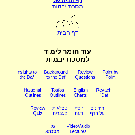
דף הבית של
מסכת יבמות
דף הבית
עוד חומר לימוד
למסכת יבמות
Insights to
Background
Review
Point by
the Daf
to the Daf
Questions
Point
Halachah
Tosfos
English
Revach
Outlines
Outlines
Charts
l'Daf
חידונים
יוסף
טבלאות
Review
על הדף
דעת
בעברית
Quiz
Video/Audio
גלי
Lectures
מסכתא