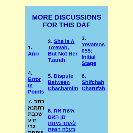
MORE DISCUSSIONS
FOR THIS DAF
3.
2.
She Is A
Yevamos
1.
To'evah,
055:
Ariri
But Not Her
Initial
Tzarah
Stage
4.
5.
Dispute
6.
Error
Between
Shifchah
In
Chachamim
Charufah
Points
כתב
7.
רחמנא
אשת אח
8.
שכבת
מן האם
זרע
לאחר מיתת
גבי
בעלה רשות
שפחת