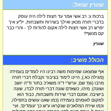
שוורץ שואל:
ברכות ג: רב אשי אמר עד חצות לילה היה עוסק
בדברי תורה מכאן ואילך בשירות ותשבחות, יל"ע איך
יפרש רב אשי חצות לילה אקום להודות לך - והרי כבר
קם מנשף?
שוורץ
הכולל משיב:
אף שמצאנו שמימות משה רבינו היו לומדים בעמידה
(מגילה כא.), היינו לימוד בציבור וקבלת דברי תורה
מרבו (גמ' שם, ערש"י ד"ה משא"כ בתור וד"ה יושב
ושונה). מיהו, כשאדם שונה דברי תורה לבדו, שונה
בישיבה. אמנם דברי שירות ותשבחות, כבוד הוא
למקום לאומרם בעמידה (כמו שאנו עושים בתפילה,
וכמו שירת המלאכים שנקראו ע"ש כך 'עומדים', ועי'