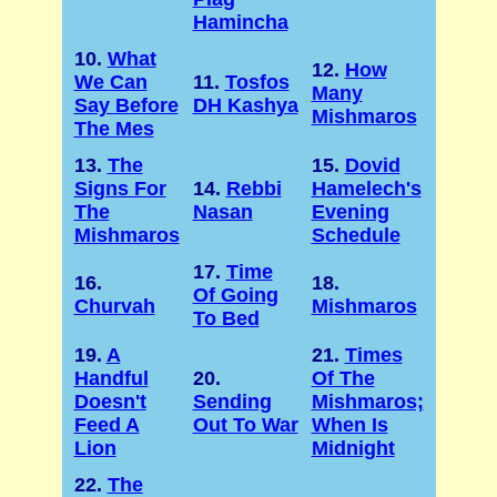
Hamincha
10.
What
12.
How
We Can
11.
Tosfos
Many
Say Before
DH Kashya
Mishmaros
The Mes
13.
The
15.
Dovid
Signs For
14.
Rebbi
Hamelech's
The
Nasan
Evening
Mishmaros
Schedule
17.
Time
16.
18.
Of Going
Churvah
Mishmaros
To Bed
19.
A
21.
Times
Handful
20.
Of The
Doesn't
Sending
Mishmaros;
Feed A
Out To War
When Is
Lion
Midnight
22.
The