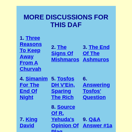
MORE DISCUSSIONS FOR
THIS DAF
1.
Three
Reasons
2.
The
3.
The End
To Keep
Signs Of
Of The
Away
Mishmaros
Ashmuros
From A
Churvah
4.
Simanim
5.
Tosfos
6.
For The
DH V'Ein,
Answering
End Of
Sparing
Tosfos'
Night
The Rich
Question
8.
Source
Of R.
7.
King
Yehuda's
9.
Q&A
David
Opinion Of
Answer #1a
Plag