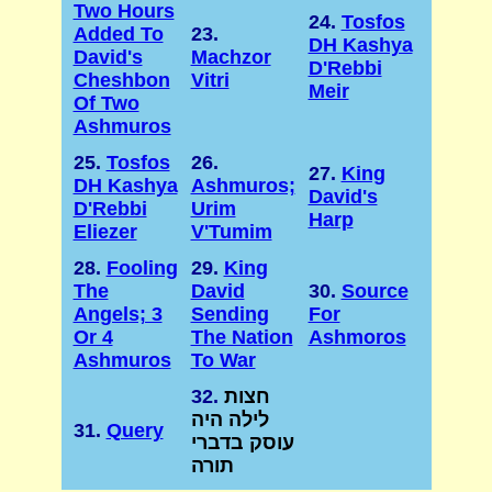
Two Hours
24.
Tosfos
Added To
23.
DH Kashya
David's
Machzor
D'Rebbi
Cheshbon
Vitri
Meir
Of Two
Ashmuros
25.
Tosfos
26.
27.
King
DH Kashya
Ashmuros;
David's
D'Rebbi
Urim
Harp
Eliezer
V'Tumim
28.
Fooling
29.
King
The
David
30.
Source
Angels; 3
Sending
For
Or 4
The Nation
Ashmoros
Ashmuros
To War
חצות
32.
לילה היה
31.
Query
עוסק בדברי
תורה