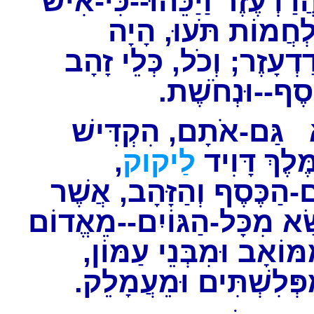
ֲדַדְעֶזֶר וַיַּכֵּהוּ--כִּי-אִישׁ
ְחֲמוֹת תֹּעוּ, הָיָה
ַדְעָזֶר; וְכֹל, כְּלֵי זָהָב
כֶסֶף--וּנְחֹשֶׁת
גַּם-אֹתָם, הִקְדִּישׁ
,
לַיקוק
ֶלֶךְ דָּוִיד
-הַכֶּסֶף וְהַזָּהָב, אֲשֶׁר
ָא מִכָּל-הַגּוֹיִם--מֵאֱדוֹם
ִמּוֹאָב וּמִבְּנֵי עַמּוֹן
ִפְּלִשְׁתִּים וּמֵעֲמָלֵק