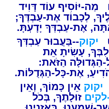
מַה-יּוֹסִיף עוֹד דָּוִיד
לֶיךָ, לְכָבוֹד אֶת-עַבְדֶּךָ
אַתָּה, אֶת-עַבְדְּךָ יָדָעְתָּ
יקוק
--בַּעֲבוּר עַבְדְּךָ
לִבְּךָ, עָשִׂיתָ אֵת
ל-הַגְּדוּלָּה הַזֹּאת
הֹדִיעַ, אֶת-כָּל-הַגְּדֻלּוֹת
יקוק
אֵין כָּמוֹךָ, וְאֵין
לקים
זוּלָתֶךָ, בְּכֹל
שֶׁר-שָׁמַעְנוּ, בְּאָזְנֵינוּ