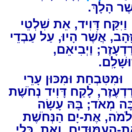
שֶׁר הָלָךְ
יִּקַּח דָּוִיד, אֵת שִׁלְטֵי
ָהָב, אֲשֶׁר הָיוּ, עַל עַבְדֵי
דַדְעָזֶר; וַיְבִיאֵם
רוּשָׁלִָם
מִטִּבְחַת וּמִכּוּן עָרֵי
ַדְעֶזֶר, לָקַח דָּוִיד נְחֹשֶׁת
ָה מְאֹד; בָּהּ עָשָׂה
ֹמֹה, אֶת-יָם הַנְּחֹשֶׁת
ֶת-הָעַמּוּדִים, וְאֵת, כְּלֵי