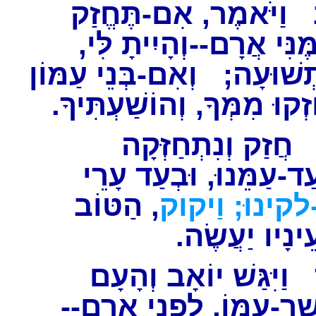
וַיֹּאמֶר, אִם-תֶּחֱזַק
מֶּנִּי אֲרָם--וְהָיִיתָ לִּי
ְשׁוּעָה; וְאִם-בְּנֵי עַמּוֹן
חֶזְקוּ מִמְּךָ, וְהוֹשַׁעְתִּיךָ
ֲזַק וְנִתְחַזְּקָה
ַד-עַמֵּנוּ, וּבְעַד עָרֵי
-לקינוּ
וַיקוק
, הַטּוֹב
עֵינָיו יַעֲשֶׂה
וַיִּגַּשׁ יוֹאָב וְהָעָם
ֲשֶׁר-עִמּוֹ, לִפְנֵי אֲרָם