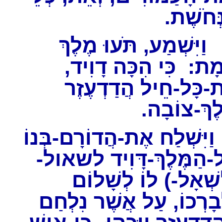
נְּחֹשֶׁת
ַיִּשְׁמַע, תֹּעוּ מֶלֶךְ
מָת: כִּי הִכָּה דָוִיד
-כָּל-חֵיל הֲדַדְעֶזֶר
לֶךְ-צוֹבָה
יִּשְׁלַח אֶת-הֲדוֹרָם-בְּנוֹ
ל-הַמֶּלֶךְ-דָּוִיד לשאול
(ְאָל-) לוֹ לְשָׁלוֹם
בָרְכוֹ, עַל אֲשֶׁר נִלְחַם