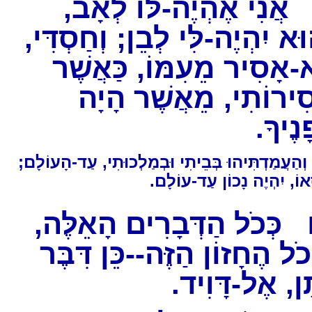
אֲנִי אֶהְיֶה-לּוֹ לְאָב
הוּא יִהְיֶה-לִּי לְבֵן; וְחַסְדִּי
-אָסִיר מֵעִמּוֹ, כַּאֲשֶׁר
ִירוֹתִי, מֵאֲשֶׁר הָיָה
ָנֶיךָ
ְהַעֲמַדְתִּיהוּ בְּבֵיתִי וּבְמַלְכוּתִי, עַד-הָעוֹלָם
סְאוֹ, יִהְיֶה נָכוֹן עַד-עוֹלָם
כְּכֹל הַדְּבָרִים הָאֵלֶּה,
כֹל הֶחָזוֹן הַזֶּה--כֵּן דִּבֶּר
תָן, אֶל-דָּוִיד