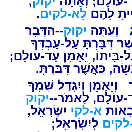
,
יקוק
-עוֹלָם; וְאַתָּה
.
לֵא-לקים
יתָ לָהֶם
וְעַתָּה
יקוק
--הַדָּבָר
ֶר דִּבַּרְתָּ עַל-עַבְדְּךָ
עַל-בֵּיתוֹ, יֵאָמֵן עַד-עוֹלָם
עֲשֵׂה, כַּאֲשֶׁר דִּבַּרְתָּ
וְיֵאָמֵן וְיִגְדַּל שִׁמְךָ
ַד-עוֹלָם, לֵאמֹר
יקוק
בָאוֹת
א-לקי
יִשְׂרָאֵל,
לקים
לְיִשְׂרָאֵל;