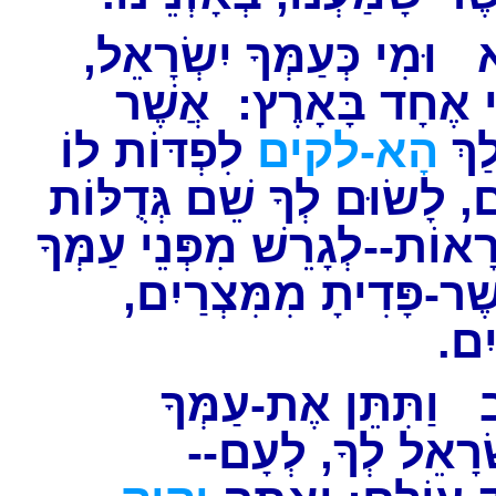
וּמִי כְּעַמְּךָ יִשְׂרָאֵל,
 אֶחָד בָּאָרֶץ: אֲשֶׁר
ַךְ
הָא-לקים
לִפְדּוֹת לוֹ
, לָשׂוּם לְךָ שֵׁם גְּדֻלּוֹת
ֹרָאוֹת--לְגָרֵשׁ מִפְּנֵי עַמְּךָ
שֶׁר-פָּדִיתָ מִמִּצְרַיִם
וֹיִם
וַתִּתֵּן אֶת-עַמְּךָ
שְׂרָאֵל לְךָ, לְעָם