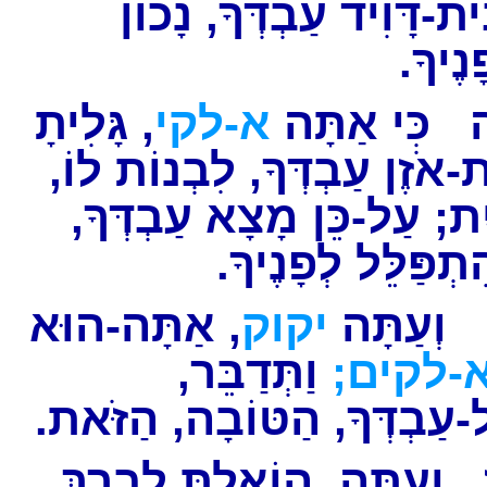
ית-דָּוִיד עַבְדְּךָ, נָכוֹן
ָנֶיךָ
כִּי אַתָּה
א-לקי
, גָּלִיתָ
ת-אֹזֶן עַבְדְּךָ, לִבְנוֹת לוֹ
יִת; עַל-כֵּן מָצָא עַבְדְּךָ
הִתְפַּלֵּל לְפָנֶיךָ
וְעַתָּה
יקוק
, אַתָּה-הוּא
ָא-לקים
וַתְּדַבֵּר,
ל-עַבְדְּךָ, הַטּוֹבָה, הַזֹּאת
וְעַתָּה, הוֹאַלְתָּ לְבָרֵךְ