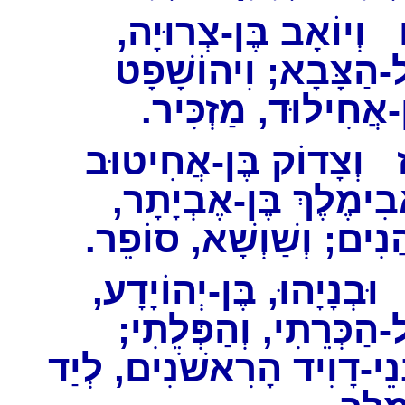
וְיוֹאָב בֶּן-צְרוּיָה,
-הַצָּבָא; וִיהוֹשָׁפָט
ן-אֲחִילוּד, מַזְכִּיר
וְצָדוֹק בֶּן-אֲחִיטוּב
אֲבִימֶלֶךְ בֶּן-אֶבְיָתָר
הֲנִים; וְשַׁוְשָׁא, סוֹפֵר
וּבְנָיָהוּ, בֶּן-יְהוֹיָדָע
ל-הַכְּרֵתִי, וְהַפְּלֵתִי
נֵי-דָוִיד הָרִאשֹׁנִים, לְיַד