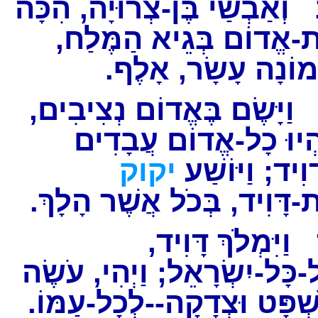
וְאַבְשַׁי בֶּן-צְרוּיָה, הִכָּה
ת-אֱדוֹם בְּגֵיא הַמֶּלַח
מוֹנָה עָשָׂר, אָלֶף
וַיָּשֶׂם בֶּאֱדוֹם נְצִיבִים
ִהְיוּ כָל-אֱדוֹם עֲבָדִים
ָוִיד; וַיּוֹשַׁע
יקוק
ת-דָּוִיד, בְּכֹל אֲשֶׁר הָלָךְ
וַיִּמְלֹךְ דָּוִיד,
-כָּל-יִשְׂרָאֵל; וַיְהִי, עֹשֶׂה
שְׁפָּט וּצְדָקָה--לְכָל-עַמּוֹ