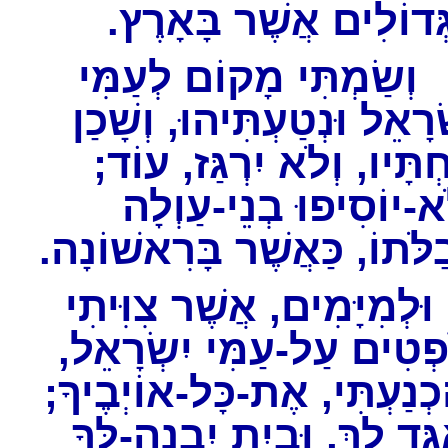
גְּדוֹלִים אֲשֶׁר בָּאָרֶץ
ְשַׂמְתִּי מָקוֹם לְעַמִּי
רָאֵל וּנְטַעְתִּיהוּ, וְשָׁכַן
חְתָּיו, וְלֹא יִרְגַּז, עוֹד
ֹא-יוֹסִיפוּ בְנֵי-עַוְלָה
בַלֹּתוֹ, כַּאֲשֶׁר בָּרִאשׁוֹנָה
ְמִיָּמִים, אֲשֶׁר צִוִּיתִי
פְטִים עַל-עַמִּי יִשְׂרָאֵל
הִכְנַעְתִּי, אֶת-כָּל-אוֹיְבֶיךָ
גִּד לָךְ, וּבַיִת יִבְנֶה-לְּךָ