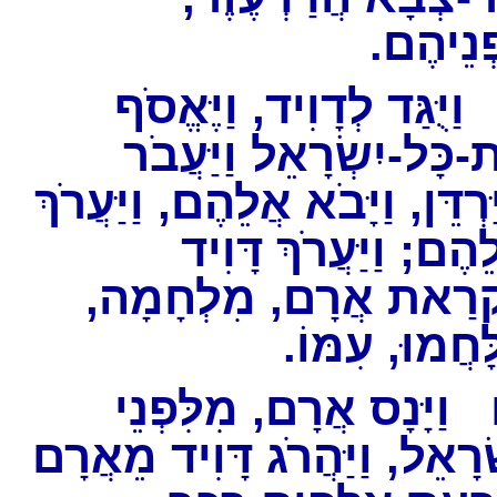
פְנֵיהֶם
ַיֻּגַּד לְדָוִיד, וַיֶּאֱסֹף
-כָּל-יִשְׂרָאֵל וַיַּעֲבֹר
ַרְדֵּן, וַיָּבֹא אֲלֵהֶם, וַיַּעֲרֹךְ
ֵהֶם; וַיַּעֲרֹךְ דָּוִיד
קְרַאת אֲרָם, מִלְחָמָה
יִּלָּחֲמוּ, עִמּוֹ
וַיָּנָס אֲרָם, מִלִּפְנֵי
רָאֵל, וַיַּהֲרֹג דָּוִיד מֵאֲרָם