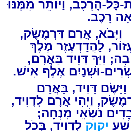
-כָּל-הָרֶכֶב, וַיּוֹתֵר מִמֶּנּוּ
אָה רָכֶב
וַיָּבֹא, אֲרַם דַּרְמֶשֶׂק
ְזוֹר, לַהֲדַדְעֶזֶר מֶלֶךְ
בָה; וַיַּךְ דָּוִיד בַּאֲרָם
שְׂרִים-וּשְׁנַיִם אֶלֶף אִישׁ
יָּשֶׂם דָּוִיד, בַּאֲרַם
רְמֶשֶׂק, וַיְהִי אֲרָם לְדָוִיד
בָדִים נֹשְׂאֵי מִנְחָה
וֹשַׁע
יקוק
לְדָוִיד, בְּכֹל