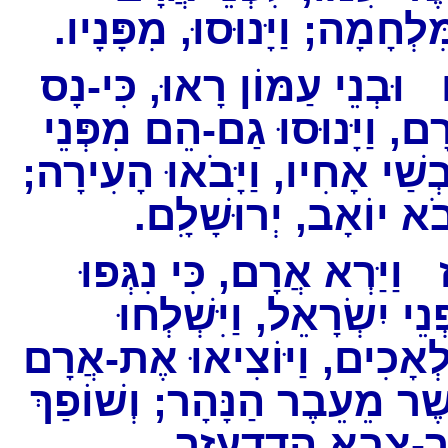
מִּלְחָמָה; וַיָּנוּסוּ, מִפָּנָיו
וּבְנֵי עַמּוֹן רָאוּ, כִּי-נָס
ָם, וַיָּנוּסוּ גַם-הֵם מִפְּנֵי
ְשַׁי אָחִיו, וַיָּבֹאוּ הָעִירָה
יָּבֹא יוֹאָב, יְרוּשָׁלִָם
וַיַּרְא אֲרָם, כִּי נִגְּפוּ
ְנֵי יִשְׂרָאֵל, וַיִּשְׁלְחוּ
ְאָכִים, וַיּוֹצִיאוּ אֶת-אֲרָם
ֶר מֵעֵבֶר הַנָּהָר; וְשׁוֹפַךְ
ר-צְבָא הֲדַדְעֶזֶר