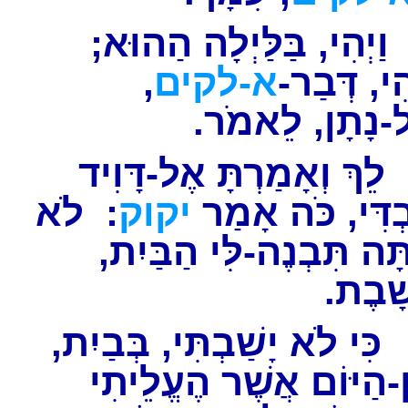
ַיְהִי, בַּלַּיְלָה הַהוּא
,
א-לקים
יְהִי, דְּבַר
ל-נָתָן, לֵאמֹר
ֵךְ וְאָמַרְתָּ אֶל-דָּוִיד
ְדִּי, כֹּה אָמַר
יקוק
: לֹא
ָה תִּבְנֶה-לִּי הַבַּיִת
שָׁבֶת
כִּי לֹא יָשַׁבְתִּי, בְּבַיִת
-הַיּוֹם אֲשֶׁר הֶעֱלֵיתִי