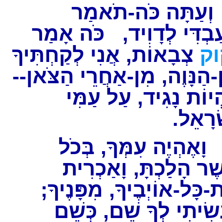
עַתָּה כֹּה-תֹאמַר
ַבְדִּי לְדָוִיד, כֹּה אָמַר
וק
צְבָאוֹת, אֲנִי לְקַחְתִּיךָ
ִן-הַנָּוֶה, מִן-אַחֲרֵי הַצֹּאן
ְיוֹת נָגִיד, עַל עַמִּי
ְרָאֵל
ָאֶהְיֶה עִמְּךָ, בְּכֹל
ֶר הָלַכְתָּ, וָאַכְרִית
ת-כָּל-אוֹיְבֶיךָ, מִפָּנֶיךָ
ָשִׂיתִי לְךָ שֵׁם, כְּשֵׁם