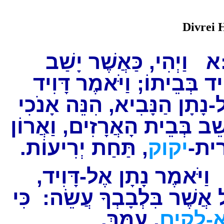
Divrei 
:א
וַיְהִי, כַּאֲשֶׁר יָשַׁב
ִיד בְּבֵיתוֹ; וַיֹּאמֶר דָּוִיד
-נָתָן הַנָּבִיא, הִנֵּה אָנֹכִי
ֵב בְּבֵית הָאֲרָזִים, וַאֲרוֹן
רִית
יקוק
, תַּחַת יְרִיעוֹת.
וַיֹּאמֶר נָתָן אֶל-דָּוִיד
 אֲשֶׁר בִּלְבָבְךָ עֲשֵׂה: כִּי
א-לקים
, עִמָּךְ.