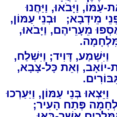
ֶת-עַמּוֹ, וַיָּבֹאוּ, וַיַּחֲנוּ
פְנֵי מֵידְבָא; וּבְנֵי עַמּוֹן
אֶסְפוּ מֵעָרֵיהֶם, וַיָּבֹאוּ
מִּלְחָמָה
וַיִּשְׁמַע, דָּוִיד; וַיִּשְׁלַח
ת-יוֹאָב, וְאֵת כָּל-צָבָא
גִּבּוֹרִים
ַיֵּצְאוּ בְּנֵי עַמּוֹן, וַיַּעַרְכוּ
לְחָמָה פֶּתַח הָעִיר
הַמְּלָכִים אֲשֶׁר-בָּאוּ