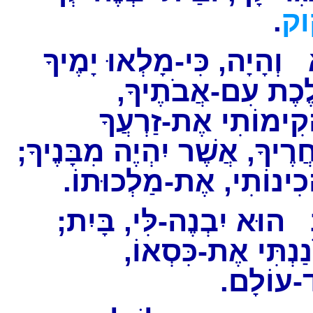
.
וק
וְהָיָה, כִּי-מָלְאוּ יָמֶיךָ
לֶכֶת עִם-אֲבֹתֶיךָ
ֲקִימוֹתִי אֶת-זַרְעֲךָ
ֲרֶיךָ, אֲשֶׁר יִהְיֶה מִבָּנֶיךָ
הֲכִינוֹתִי, אֶת-מַלְכוּתוֹ
הוּא יִבְנֶה-לִּי, בָּיִת;
כֹנַנְתִּי אֶת-כִּסְאוֹ
ד-עוֹלָם