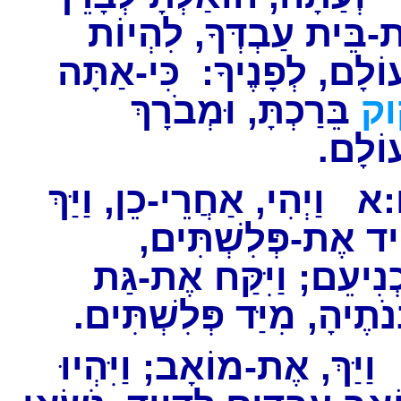
-בֵּית עַבְדְּךָ, לִהְיוֹת
וֹלָם, לְפָנֶיךָ: כִּי-אַתָּה
וק
בֵּרַכְתָּ, וּמְבֹרָךְ
ְעוֹלָם
:א
וַיְהִי, אַחֲרֵי-כֵן, וַיַּךְ
וִיד אֶת-פְּלִשְׁתִּים
ַכְנִיעֵם; וַיִּקַּח אֶת-גַּת
ְנֹתֶיהָ, מִיַּד פְּלִשְׁתִּים
ַיַּךְ, אֶת-מוֹאָב; וַיִּהְיוּ