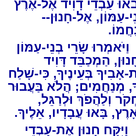
ָבֹאוּ עַבְדֵי דָוִיד אֶל-אֶרֶץ
ְנֵי-עַמּוֹן, אֶל-חָנוּן
נַחֲמוֹ
ַיֹּאמְרוּ שָׂרֵי בְנֵי-עַמּוֹן
ָנוּן, הַמְכַבֵּד דָּוִיד
-אָבִיךָ בְּעֵינֶיךָ, כִּי-שָׁלַח
ָ, מְנַחֲמִים; הֲלֹא בַּעֲבוּר
חְקֹר וְלַהֲפֹךְ וּלְרַגֵּל
אָרֶץ, בָּאוּ עֲבָדָיו, אֵלֶיךָ
ַיִּקַּח חָנוּן אֶת-עַבְדֵי