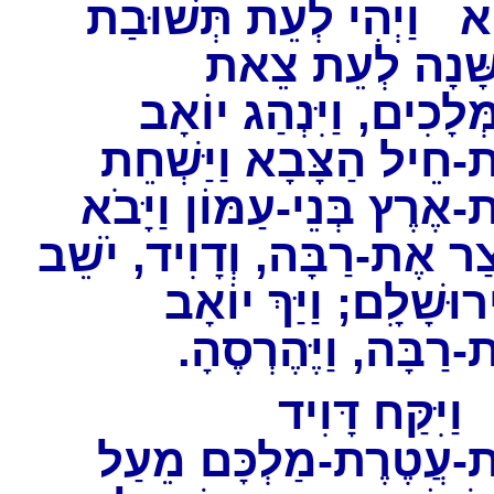
א
וַיְהִי לְעֵת תְּשׁוּבַת
ָנָה לְעֵת צֵאת
ְלָכִים, וַיִּנְהַג יוֹאָב
-חֵיל הַצָּבָא וַיַּשְׁחֵת
-אֶרֶץ בְּנֵי-עַמּוֹן וַיָּבֹא
ָצַר אֶת-רַבָּה, וְדָוִיד, יֹשֵׁב
רוּשָׁלִָם; וַיַּךְ יוֹאָב
ת-רַבָּה, וַיֶּהֶרְסֶהָ
ַיִּקַּח דָּוִיד
-עֲטֶרֶת-מַלְכָּם מֵעַל