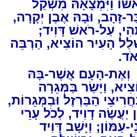
שׁוֹ וַיִּמְצָאָהּ מִשְׁקַל
כַּר-זָהָב, וּבָהּ אֶבֶן יְקָרָה
תְּהִי, עַל-רֹאשׁ דָּוִיד
לַל הָעִיר הוֹצִיא, הַרְבֵּה
אֹד
ְאֶת-הָעָם אֲשֶׁר-בָּהּ
ִיא, וַיָּשַׂר בַּמְּגֵרָה
ַחֲרִיצֵי הַבַּרְזֶל וּבַמְּגֵרוֹת
ֵן יַעֲשֶׂה דָוִיד, לְכֹל עָרֵי
ֵי-עַמּוֹן; וַיָּשָׁב דָּוִיד