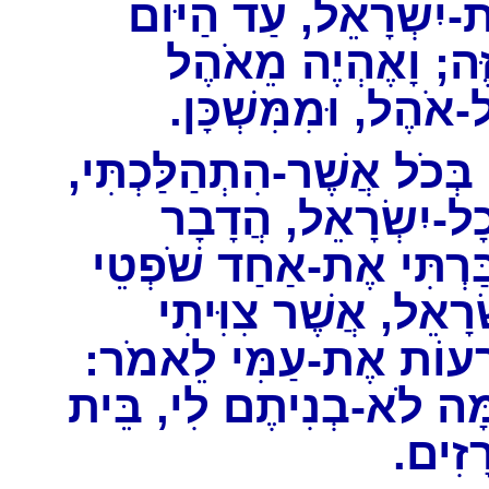
-יִשְׂרָאֵל, עַד הַיּוֹם
ֶה; וָאֶהְיֶה מֵאֹהֶל
ל-אֹהֶל, וּמִמִּשְׁכָּן
ְכֹל אֲשֶׁר-הִתְהַלַּכְתִּי
ָל-יִשְׂרָאֵל, הֲדָבָר
ַרְתִּי אֶת-אַחַד שֹׁפְטֵי
רָאֵל, אֲשֶׁר צִוִּיתִי
רְעוֹת אֶת-עַמִּי לֵאמֹר
ָה לֹא-בְנִיתֶם לִי, בֵּית
רָזִים