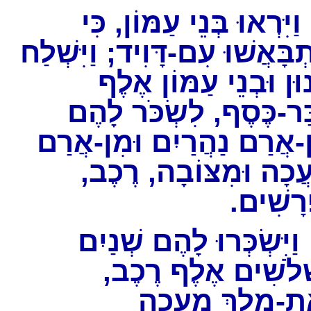
יִּרְאוּ בְּנֵי עַמּוֹן, כִּי
ְבָּאֲשׁוּ עִם-דָּוִיד; וַיִּשְׁלַח
וּן וּבְנֵי עַמּוֹן אֶלֶף
ַר-כֶּסֶף, לִשְׂכֹּר לָהֶם
-אֲרַם נַהֲרַיִם וּמִן-אֲרַם
עֲכָה וּמִצּוֹבָה, רֶכֶב
ָרָשִׁים
יִּשְׂכְּרוּ לָהֶם שְׁנַיִם
ְלֹשִׁים אֶלֶף רֶכֶב
ֶת-מֶלֶךְ מַעֲכָה