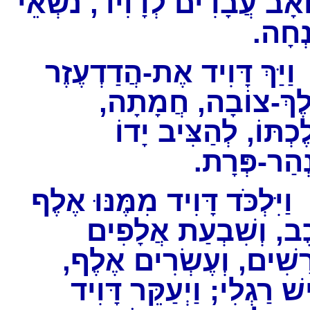
ב עֲבָדִים לְדָוִיד, נֹשְׂאֵי
נְחָה
יַּךְ דָּוִיד אֶת-הֲדַדְעֶזֶר
לֶךְ-צוֹבָה, חֲמָתָה
ֶכְתּוֹ, לְהַצִּיב יָדוֹ
נְהַר-פְּרָת
ַיִּלְכֹּד דָּוִיד מִמֶּנּוּ אֶלֶף
ֶב, וְשִׁבְעַת אֲלָפִים
רָשִׁים, וְעֶשְׂרִים אֶלֶף
שׁ רַגְלִי; וַיְעַקֵּר דָּוִיד