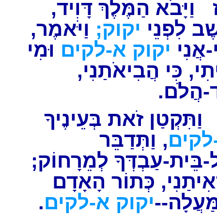
וַיָּבֹא הַמֶּלֶךְ דָּוִיד,
ֵשֶׁב לִפְנֵי
יקוק;
וַיֹּאמֶר,
-אֲנִי
יקוק
א-לקים
וּמִי
יתִי, כִּי הֲבִיאֹתַנִי
ד-הֲלֹם
ַתִּקְטַן זֹאת בְּעֵינֶיךָ
לקים
, וַתְּדַבֵּר
ל-בֵּית-עַבְדְּךָ לְמֵרָחוֹק
אִיתַנִי, כְּתוֹר הָאָדָם
.
א-לקים
יקוק
ַמַּעֲלָה