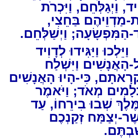
ִיד, וַיְגַלְּחֵם, וַיִּכְרֹת
ת-מַדְוֵיהֶם בַּחֵצִי
ד-הַמִּפְשָׂעָה; וַיְשַׁלְּחֵם
ַיֵּלְכוּ וַיַּגִּידוּ לְדָוִיד
-הָאֲנָשִׁים וַיִּשְׁלַח
ְרָאתָם, כִּי-הָיוּ הָאֲנָשִׁים
ְלָמִים מְאֹד; וַיֹּאמֶר
ֶלֶךְ שְׁבוּ בִירֵחוֹ, עַד
ֶר-יְצַמַּח זְקַנְכֶם
שַׁבְתֶּם