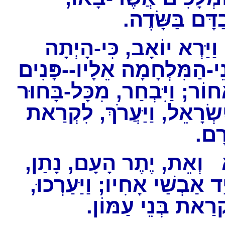
בַדָּם בַּשָּׂדֶה
יַּרְא יוֹאָב, כִּי-הָיְתָה
ֵי-הַמִּלְחָמָה אֵלָיו--פָּנִים
חוֹר; וַיִּבְחַר, מִכָּל-בָּחוּר
שְׂרָאֵל, וַיַּעֲרֹךְ, לִקְרַאת
רָם
וְאֵת, יֶתֶר הָעָם, נָתַן,
יַד אַבְשַׁי אָחִיו; וַיַּעַרְכוּ
קְרַאת בְּנֵי עַמּוֹן