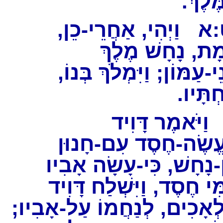
מֶּלֶךְ
:א
וַיְהִי, אַחֲרֵי-כֵן,
ָמָת, נָחָשׁ מֶלֶךְ
נֵי-עַמּוֹן; וַיִּמְלֹךְ בְּנוֹ
חְתָּיו
ַיֹּאמֶר דָּוִיד
ֱשֶׂה-חֶסֶד עִם-חָנוּן
-נָחָשׁ, כִּי-עָשָׂה אָבִיו
ִי חֶסֶד, וַיִּשְׁלַח דָּוִיד
לְאָכִים, לְנַחֲמוֹ עַל-אָבִיו