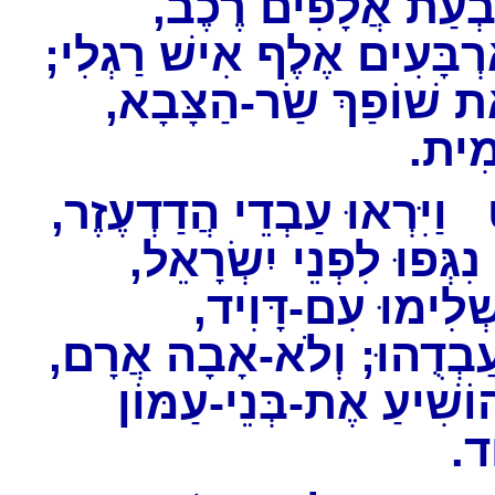
בְעַת אֲלָפִים רֶכֶב
אַרְבָּעִים אֶלֶף אִישׁ רַגְלִי
אֵת שׁוֹפַךְ שַׂר-הַצָּבָא
מִית
וַיִּרְאוּ עַבְדֵי הֲדַדְעֶזֶר,
י נִגְּפוּ לִפְנֵי יִשְׂרָאֵל
יַּשְׁלִימוּ עִם-דָּוִיד
יַּעַבְדֻהוּ; וְלֹא-אָבָה אֲרָם
וֹשִׁיעַ אֶת-בְּנֵי-עַמּוֹן
וֹד