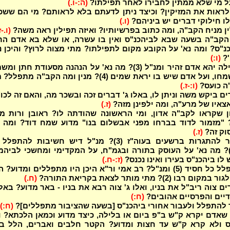
ל מי שלא ממתין לחבירו לאחר תפילתו?
(ה:-ו.)
לראות את המזיקין? וכיצד ניתן לדעתם בלא לראותם? מי הם ששכ
ו חילוקי דברים יש ביניהם?
(ו.)
ין מניח הקב"ה, ומה כתוב בפרשיותיו? ואיזה תפילין ראה משה?
(ו.-ז
קב"ה בשעה שבא לביהכנ"ס ואין בו עשרה, או שלא בא אדם הרג
נ"ס? ומה נא' על הקובע מקום לתפילתו? מתי מצוה לרוץ? והיכן נ
'?
(ו:)
באיזה תפילה יהא אדם זהיר ומנ"ל (3)? מה נא' על הנהנה מסעודת חתן ו
או אינו משמחו, ועל אדם שיש בו יראת שמים (4)? מנין ומה הקב"ה מתפל
ה כועס?
(ו:-ז.)
ים ביקש משה וניתן לו, באלו ג' דברים זכה ובשכר מה, והאם זה לכו
צאיו של מרע"ה, ומה ילפינן מזה?
(ז.)
 שקראו לקב"ה אדון, ומי הראשונה שהודתה לו? ראובן ורות מד
 "מזמור לדוד בברחו מפני אבשלום בנו" מדוע שמח דוד? ומה ע
וק זה?
(ז.)
האם מותר להתגרות ברשעים בעוה"ז (3)? מנ"ל דיש חשיבות להתפ
ציבור (3)? מה נא' על העוסק בתורה ובגמ"ח, על המקדימי ומחשכי לביהמ
 לו ביהכנ"ס בעירו ואינו נכנס?
(ז:-ח.)
על מה יתפלל כל חסיד (5) ומנ"ל? רב אמי ור"א היכן היו מתפללים ומדוע?
בו (2)? מתי מותר לצאת בקריאת התורה?
(ח.)
ים צוה ריב"ל את בניו, ואלו ג' צוה רבא את בניו - באר מדוע? באלו
יים והפרסיים אהובים?
(ח:)
להתפלל ולעבור אחורי ביהכנ"ס [בשעה שהציבור מתפללים]?
(ח:)
שאדם יקרא ק"ש ב"פ ביום או בלילה, כיצד מדוע וכמאן הלכתא? 
ס ולא קרא ק"ש עד חצות ומדוע? הקטר חלבים ואברים, הלל בל