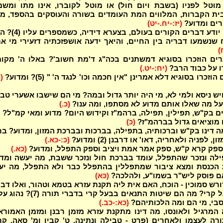
וטל לפניו (בשבת ויום חול) או מוטל לקוברו, אינו מתו ומשמ
ת הקברות, המלווים המת העומדים בשורה והעוסקים בהספד, מא
רים ומדוע?
(יז:-יח.-יט)
האם המת יודע דברים הקורים בעולם, בצערא
 שנשמעו דבריה בין החיים, והיאך ידעה אושפזכתיה דזעירי מי א
)
רים הוזכרו בסוגיא דמשתנים בכה"ג ד'מת חשוב'? באלו ה' מקו
ו על כבוד הרב?
(יח:-יט.)
זכרו בסוגיא דלא אמרינן "אין חכמה וכו' לנגד ה' " (5)? ומדוע?
(
ש ניסא ולמי לא, מי היה יותר גדול ובמה? מי הם שישבו אשערי טב
(כ.)
ם בק"ש, תפילין, תפילה, ברהמ"ז וקידוש היום? מדוע ומאי קמ"ל? 
מוציאים גדול בברהמ"ז?
(כ)
ה דינו בק"ש וברכותיה, בתפילה, בברכות ובברכת המזון, ומדוע? ב
, לפניה ולאחריה, דאו' או דרבנן (2) ומדוע?
(כ:-כא.)
ספק קרא ק"ש, ספק אמר אמת ויציב וספק התפלל, ומדוע?
(כא.)
לה ונזכר שהתפלל, עומד בברכת חול ונזכר ששבת, מה יעשה ומד
 הכנסת ומצא ציבור שמתפללין בהתפלל כבר ולא התפלל, מה יע
ם פוסק ליש"ר בשמו"ע, ולהלכה?
(כא)
רש סמוכין - הוכח, האם אית ליה תקנת עזרא בטמא וטהור, ואלו דב
מתיר בבעל קרי? מה הם שיטות התנאים בבעל קרי בדברי ת
סבי, מי הם ומה הלכותיהם?
(כא:-כב.)
 המרגיל ולאונסו, מה דינו מתקנת עזרא מזמן רבנן ומזמן האמורא
רה לעצמו ולאחרים (פרט - טבילה ונתינה, ט' קבין ומ' סאה, ק