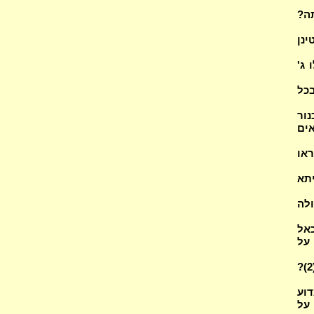
י (4) קורין אותה?
נן
מן, ולמאי נפק"מ (2)? אלו ג'
 בכל
דוד לכנור
יוצאים
קראו
ייתא
כינן גאולה
אל
 על
מהו הסימן ליסורין של אהבה (3)? האם בנים ונגעים הוו יסורין של אהבה (2)?
דוע
 כן (2)? מה נא' על