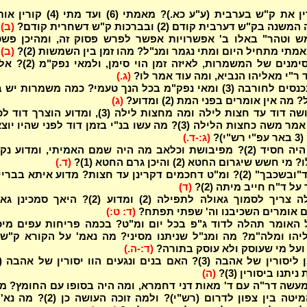
מנין שקורין את ק"ש בערבית (ע"ע כא.)? מאמתי (6) ועד מת
בק"ש דערבית קודם (2) ובברכות ק"ש דשחרית קודם?
(ב)
 וטהר" באלו ב' אפשרויות אפשר לפרש פסוק זה, ומהיכן פשטי
מתי מתחיל היום ומתי נגמר ומנ"ל? מהו זמן בין השמשות (2)?
(ב)
מה הם הסימנים של המשמרות, לאיזה זמן הוי סי
ר"י מאליהו הנביא, ומה עוד אמר לו?
(ג.)
מדוע אין נכנסים לחורבה (3) ומאי נפק"מ בכל הנך טעמי? כמה משמרות יש
מה אין אומרים בפני המת (2) ומדוע?
(ג)
מה היה עושה דוד עד חצות לילה ומה מחצות לילה (3), ומדוע הוצרך 
(2)? מדוע אמר משה כחצות הלילה (3)? מה עשו בנ"י בזמן דוד לפני שהיו 
י)?
(ג:-ד.)
מדוע דוד היה חסיד (2)? מפיבושת וכלאב מה היה שמם האמיתי, ומדוע נ
שש שיגרום החטא (2) והיכן גרם החטא (1)?
(ד.)
מהו הזמן ד"ובשכבך" (2)? ומ"ט דחכמים דקרינן עד חצות? מדוע איתא בבר
ל ד"ח חייב מיתה (2)?
(ד)
האם בלילה צריך לסמוך גאולה לתפילה (2) ומדוע (2)? היאך סמ
 אומרים השכיבנו וה' שפתי תפתח?
(ד: ט:)
 האומר תהלה לדוד ג"פ בכל יום ומ"ט? בכמה פריחות עפים מיכ
יהו ומלה"מ? מה ומנ"ל שניתנו מסיני? מה נאמ' על הקורא ק"ש
(ד:-ה.)
יתנו ביסורין (3)?
(ה)
עשה דר"ה עם ד' מאות דני דחמרא, ומה היה בסופו עם החומץ? מ
יש ליתן המיטה בין צפון לדרום (רש"י)? ולמה זוכה העושה