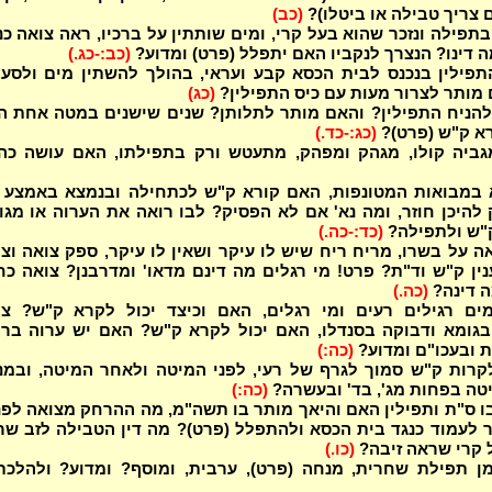
 צריך טבילה או ביטלו)?
(כב)
תפילה ונזכר שהוא בעל קרי, ומים שותתין על ברכיו, ראה צואה כנ
 דינו? הנצרך לנקביו האם יתפלל (פרט) ומדוע?
(כב:-כג.)
תפילין בנכנס לבית הכסא קבע ועראי, בהולך להשתין מים ולסע
מותר לצרור מעות עם כיס התפילין?
(כג)
 להניח התפילין? והאם מותר לתלותן? שנים שישנים במטה אחת 
רא ק"ש (פרט)?
(כג:-כד.)
ביה קולו, מגהק ומפהק, מתעטש ורק בתפילתו, האם עושה כהוג
להיכן חוזר, ומה נא' אם לא הפסיק? לבו רואה את הערוה או מגו
ק"ש ולתפילה?
(כד:-כה.)
אה על בשרו, מריח ריח שיש לו עיקר ושאין לו עיקר, ספק צואה וצ
נין ק"ש וד"ת? פרט! מי רגלים מה דינם מדאו' ומדרבנן? צואה כ
ה דינה?
(כה.)
ים רגילים רעים ומי רגלים, האם וכיצד יכול לקרא ק"ש? צו
גומא ודבוקה בסנדלו, האם יכול לקרא ק"ש? האם יש ערוה ברו
 ובעכו"ם ומדוע?
(כה:)
קרות ק"ש סמוך לגרף של רעי, לפני המיטה ולאחר המיטה, ובמנ
ה בפחות מג', בד' ובעשרה?
(כה:)
ו ס"ת ותפילין האם והיאך מותר בו תשה"מ, מה ההרחק מצואה לפנ
 לעמוד כנגד בית הכסא ולהתפלל (פרט)? מה דין הטבילה לזב ש
ל קרי שראה זיבה?
(כו.)
ן תפילת שחרית, מנחה (פרט), ערבית, ומוסף? ומדוע? ולהלכת