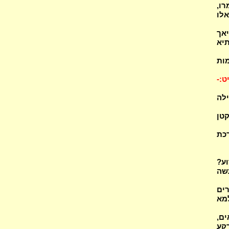
רו,
לו
 דידיה, כשמספרים עליו (4)? היאך
תיא
מות
יט:-
ילה
קטן
רכת
וע?
שה
רים
ורה (7)? נהוג עלמא
ים,
רקע