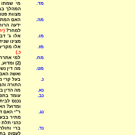
מד.
מי שמתו מ
המהלך בבי
מצוות פטו
מה.
ידעה הרוח
למחר?
(יח
מו.
אלו ג' דב
מצינו שניד
מז.
אלו מקרים הו
כ.)
מח.
למי אתרחי
(2) ומדוע, על מה שאלו אותם מדוע לא מסתפו, ומה ענו?
מט.
מה דין נשי
ואשה האם 
נ.
בעל קרי מ
התורה והמזון
נא.
מה הדין ב
נב.
עומד בתפי
נכנס לבית
ומדוע? הא
נג.
ר"י האם דו
כהני תלת 
נד.
ברי וחולה
לעסוק בתו