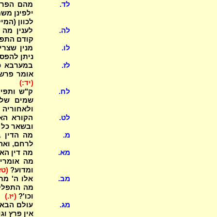
לד.
לכוון (המילים) (4) ו
לה.
קודם התפי
לו.
מנין שצרי
ניתן להפסי
לז.
במערבא כי
אומר פרשת
(יד:)
לח.
ק"ש ותפיל
שמים שלמ
ולאחוריה 
לט.
הקורא האם
ובשאר כל 
מ.
מה הדין ב
לרחם, ואה
מא.
מה דין האו
ומדוע?
(טז
מב.
אלו ה' מת
מה התפללו
וכו'?
(יז.)
מג.
אין פרץ וגו', שמעו 