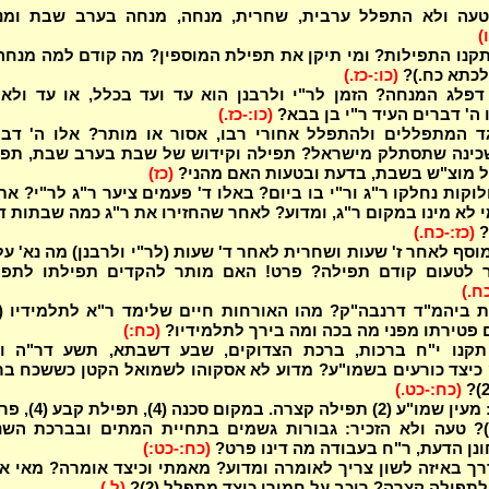
טעה ולא התפלל ערבית, שחרית, מנחה, מנחה בערב שבת ומנ
)
תקנו התפילות? ומי תיקן את תפילת המוספין? מה קודם למה מנחה
לכתא כח.)?
(כו:-כז.)
דפלג המנחה? הזמן לר"י ולרבנן הוא עד ועד בכלל, או עד ולא
ה' דברים העיד ר"י בן בבא?
(כו:-כז.)
ד המתפללים ולהתפלל אחורי רבו, אסור או מותר? אלו ה' דבר
כינה שתסתלק מישראל? תפילה וקידוש של שבת בערב שבת, תפי
 מוצ"ש בשבת, בדעת ובטעות האם מהני?
(כז)
וקות נחלקו ר"ג ור"י בו ביום? באלו ד' פעמים ציער ר"ג לר"י? את
י לא מינו במקום ר"ג, ומדוע? לאחר שהחזירו את ר"ג כמה שבתות 
?
(כז:-כח.)
סף לאחר ז' שעות ושחרית לאחר ד' שעות (לר"י ולרבנן) מה נא' על
 לטעום קודם תפילה? פרט! האם מותר להקדים תפילתו לתפי
ח.)
ם פטירתו מפני מה בכה ומה בירך לתלמידיו?
(כח:)
תקנו י"ח ברכות, ברכת הצדוקים, שבע דשבתא, תשע דר"ה וכ
כיצד כורעים בשמו"ע? מדוע לא אסקוהו לשמואל הקטן כששכח בר
(כח:-כט.)
באר מהם: מעין שמו"ע (2) תפילה קצרה. במקו
עיבור (2)? טעה ולא הזכיר: גבורות גשמים בתחיית המתים ובברכת השנ
נן הדעת, ר"ח בעבודה מה דינו פרט?
(כח:-כט:)
ך באיזה לשון צריך לאומרה ומדוע? מאמתי וכיצד אומרה? מאי א
 לתפילה קצרה? רוכב על חמורו כיצד מתפלל (2)?
(ל.)