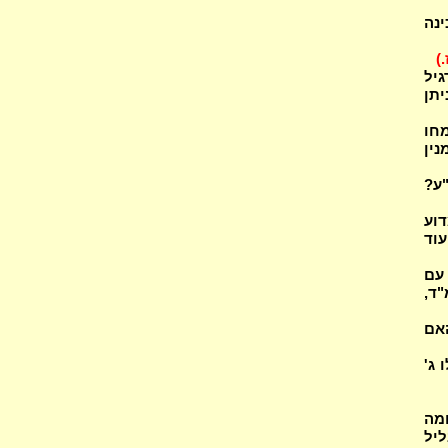
ינה
.)
יל
יתן
משמחו
ל? מנין
"ע?
וע
וד
לל עם
"ד,
 האם
 ג'
ומה
יל