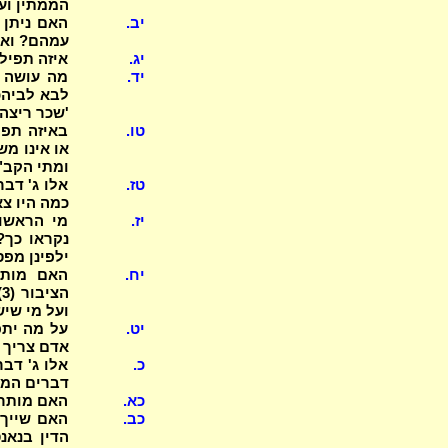
הממתין וע
יב.
האם ניתן 
עמהם? ואל
יג.
איזה תפיל
יד.
מה עושה ה
לבא לביהכ
'שכר ריצה
טו.
ומתי הקב"
טז.
אלו ג' דבר
כמה היו צא
יז.
מי הראשון
נקראו כך?
ילפינן מפס
יח.
ה
ועל מי שיש
יט.
אדם צריך לגור במקום ר
כ.
אלו ג' דבר
דברים המד
כא.
האם מותר 
כב.
האם שייך 
הדין בנאנ