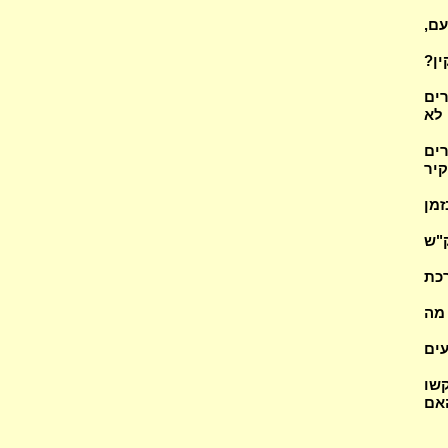
באזני העם,
קין?
רים
 לא
רים
קיר
זמן
"ש
כת
פרט! באר "ברכות אין מעכבות זו את זו" (2)? מה
ים
שו
אם