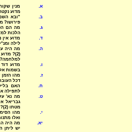
א.
מדוע נקטה המשנה 
ב.
"ובא השמש
פירושו? מא
ג.
הלכות למד 
ד.
לילה ומנ"ל? 
ה.
למלחמה? (3 באר עפ"י רש"
ו.
בשמות אלו? מי ח
ז.
דכל העובר ע
ח.
לתפילה אם
ט.
מה נא' על
גבריאל אל
מטתו (2)? ועל מי שעוסק ולא עוסק בתורה?
י.
ואלו מתנות נ
יא.
מה היה המ