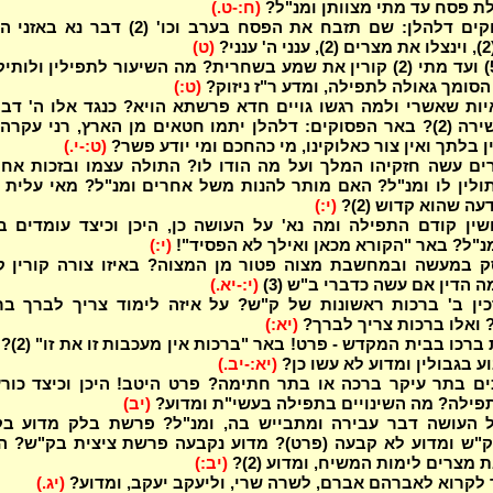
לת פסח עד מתי מצוותן ומנ"ל?
(ח:-ט.)
באר הפסוקים דלהלן: שם תזבח את הפסח בערב וכו' (2) דבר נא 
?
(ט)
מאימתי (5) ועד מתי (2) קורין את שמע בשחרית? מה השיעור לתפילין ולותי
הסומך גאולה לתפילה, ומדע ר"ז ניזוק?
(ט:)
יות שאשרי ולמה רגשו גויים חדא פרשתא הויא? כנגד אלו ה' דב
אמר דוד שירה (2)? באר הפסוקים: דלהלן יתמו חטאים מן הארץ, רני עקרה
ין בלתך ואין צור כאלוקינו, מי כהחכם ומי יודע פשר?
(ט:-י.)
רים עשה חזקיהו המלך ועל מה הודו לו? התולה עצמו ובזכות אח
תולין לו ומנ"ל? האם מותר להנות משל אחרים ומנ"ל? מאי עלית 
(י:)
שין קודם התפילה ומה נא' על העושה כן, היכן וכיצד עומדים ב
נ"ל? באר "הקורא מכאן ואילך לא הפסיד"!
(י:)
ק במעשה ובמחשבת מצוה פטור מן המצוה? באיזו צורה קורין ק
(י:-יא.)
ין ב' ברכות ראשונות של ק"ש? על איזה לימוד צריך לברך בר
(יא:)
אלו ברכות ברכו בבית המקדש - 
 בגבולין ומדוע לא עשו כן?
(יא:-יב.)
ם בתר עיקר ברכה או בתר חתימה? פרט היטב! היכן וכיצד כורע
תפילה? מה השינויים בתפילה בעשי"ת ומדוע?
(יב)
ל העושה דבר עבירה ומתבייש בה, ומנ"ל? פרשת בלק מדוע בק
"ש ומדוע לא קבעה (פרט)? מדוע נקבעה פרשת ציצית בק"ש? ה
ת מצרים לימות המשיח, ומדוע (2)?
(יב:)
לקרוא לאברהם אברם, לשרה שרי, וליעקב יעקב, ומדוע?
(יג.)