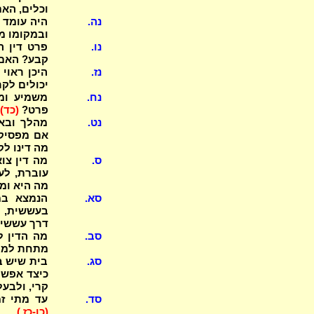
וכלים, האם
נה.
היה עומד ב
ובמקומו מה
נו.
פרט דין ה
קבע? האם 
נז.
היכן ראוי
יכולים לק
נח.
משמיע ומג
פרט?
(כד)
נט.
אם מפסיק 
מה דינו ל
ס.
מה דין צו
עוברת, לע
מה היא ומ
סא.
הנמצא במ
בעששית, ב
דרך עששית
סב.
מה הדין ל
מתחת למיט
סג.
בית שיש ב
כיצד אפשר
קרי, ולבע
סד.
עד מתי זמ
(כו-כז.)