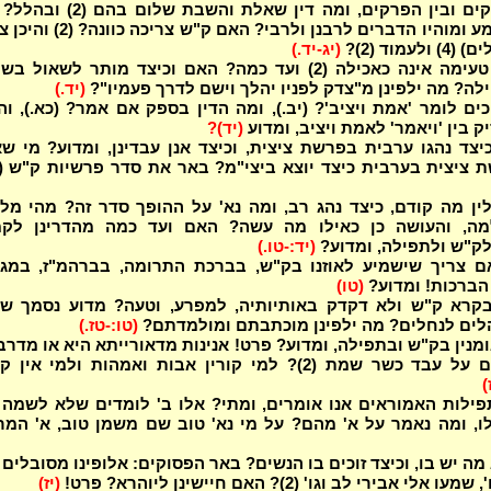
מהם הפרקים ובין הפרקים, ומה דין שאלת והשבת שלום 
ילפינן משמע ומוהיו הדברים לרבנן ולרבי? האם ק"ש צריכה
לעמוד (2)?
(יג-יד.)
לענין מה טעימה אינה כאכילה (2) ועד כמה? האם וכיצד מותר לשאול 
לה? מה ילפינן מ"צדק לפניו יהלך וישם לדרך פעמיו"?
(יד.)
כים לומר 'אמת ויציב'? (יב.), ומה הדין בספק אם אמר? (כא.), ו
ק בין 'ויאמר' לאמת ויציב, ומדוע
(יד)?
צד נהגו ערבית בפרשת ציצית, וכיצד אנן עבדינן, ומדוע? מי שא
 ציצית בערבית כיצד יוצא ביצי"מ? באר את סדר פרשיות ק"ש (2)?
ין מה קודם, כיצד נהג רב, ומה נא' על ההופך סדר זה? מהי מל
ה, והעושה כן כאילו מה עשה? האם ועד כמה מהדרינן לקמ
לק"ש ולתפילה, ומדוע?
(יד:-טו.)
 צריך שישמיע לאוזנו בק"ש, בברכת התרומה, בברהמ"ז, במגי
הברכות! ומדוע?
(טו)
קרא ק"ש ולא דקדק באותיותיה, למפרע, וטעה? מדוע נסמך שא
לים לנחלים? מה ילפינן מוכתבתם ומולמדתם?
(טו:-טז.)
מנין בק"ש ובתפילה, ומדוע? פרט! אנינות מדאורייתא היא או מדרב
מה אומרים על עבד כשר שמת (2)? למי קורין אבות ואמהות ולמי אין 
)
פילות האמוראים אנו אומרים, ומתי? אלו ב' לומדים שלא לשמה 
, ומה נאמר על א' מהם? על מי נא' טוב שם משמן טוב, א' המר
אלי אבירי לב וגו' (2)? האם חיישינן ליוהרא? פרט!
(יז)