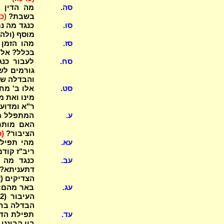
סה.
מה הדין 
בשבת?
(כו
סו.
כנגד מה נ
מוסף (ולה
סז.
מהו הזמן 
בכלל? אלו 
סח.
לעבור כנג
גורמים לש
והבדלה של
סט.
אלו ב' מחל
מינו ואת מ
ר"א ומדוע
ע.
המתפלל מו
האם מותר
הציבור?
(כ
עא.
ריב"ז קוד
עב.
כנגד מה 
דתעניתא? 
הצדיקים (2)?
עג.
ה
הבדלה בחו
עד.
תפילת הדר
בין הביננו