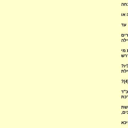
חה
 או
 עד
ים
לה
 מי
דרש
יו?
לת
מהי תפילת ביהמ"ד דרנבה"ק? מהו האורחות חיים שלימד ר"א לתלמידיו (4)?
"ד
כת
ם סכנה (4), תפילת קבע (4), פרשת
ים,
יכא