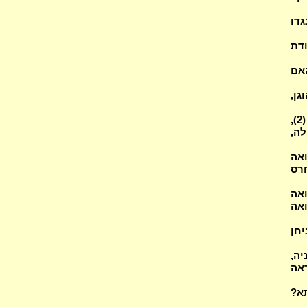
גדו
ודת
האם
ן,
מהלך ובא במבואות המטונפות, האם קורא ק"ש לכתחילה ובנמצא באמצע (2),
לה,
ואה
חרס
אה
אה
יחן
יה,
ראה
א?