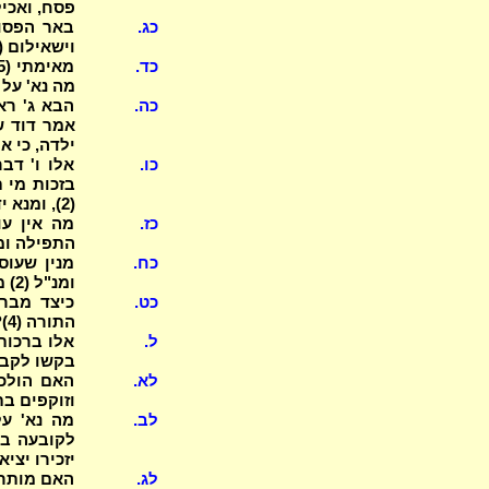
פסח, ואכי
כג.
וישאילום (2), וינצלו את מצרים (2), ענני ה' ענני
כד.
מה נא' על 
כה.
הבא ג' רא
ילדה, כי א
כו.
אלו ו' דב
בזכות מי 
(2), ומנא ידעה שהוא קדוש (2)?
כז.
מה אין עו
התפילה ומ
כח.
מנין שעוס
ומנ"ל (2) מה הדין אם עשה כדברי ב"ש (3)
כט.
כיצד מברכ
התורה (4)? ואלו ברכות צריך לברך?
ל.
בקשו לקבוע
לא.
האם הולכי
וזוקפים ב
לב.
מה נא' ע
לקובעה בק
יזכירו יציא
לג.
האם מותר 