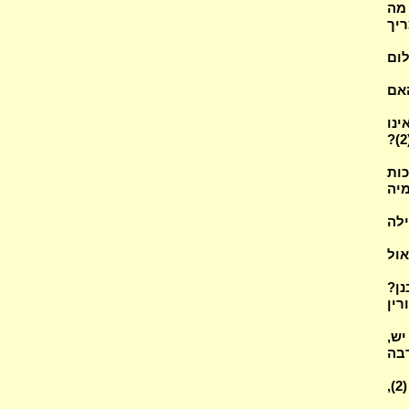
בהם (2) ובהלל? מה
 כוונה? (2) והיכן צריך
בשלום
האם
ינו
כות
יה
לה
ול
נן?
קורין
יש,
בה
עולם הבא מה יש בו, וכיצד זוכים בו הנשים? באר הפסוקים: אלופינו מסובלים (2),